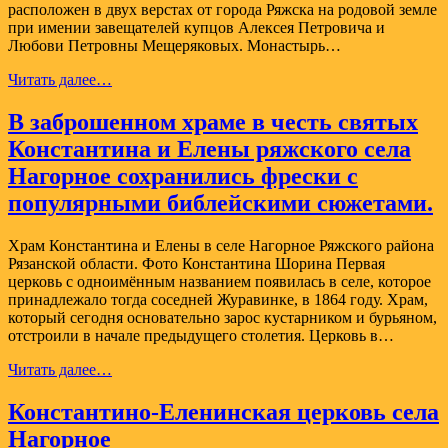
расположен в двух верстах от города Ряжска на родовой земле
при имении завещателей купцов Алексея Петровича и
Любови Петровны Мещеряковых. Монастырь…
Сергиево-
Читать далее…
Мещеряковское
мужской
В заброшенном храме в честь святых
монастырь
Константина и Елены ряжского села
г.
Ряжска
Нагорное сохранились фрески с
(Архиерейское
популярными библейскими сюжетами.
подворье)
Храм Константина и Елены в селе Нагорное Ряжского района
Рязанской области. Фото Константина Шорина Первая
церковь с одноимённым названием появилась в селе, которое
принадлежало тогда соседней Журавинке, в 1864 году. Храм,
который сегодня основательно зарос кустарником и бурьяном,
отстроили в начале предыдущего столетия. Церковь в…
В
Читать далее…
заброшенном
храме
Константино-Еленинская церковь села
в
Нагорное
честь