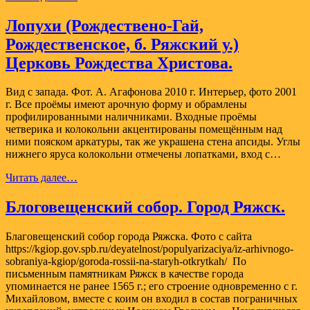
Покрова
в
Лопухи (Рождествено-Гай,
селе
Рождественское, б. Ряжский у.)
Бурминка
Александро
Церковь Рождества Христова.
—
Невского
Вид с запада. Фот. А. Агафонова 2010 г. Интерьер, фото 2001
района
г. Все проёмы имеют арочную форму и обрамлены
профилированными наличниками. Входные проёмы
четверика и колокольни акцентированы помещённым над
ними пояском аркатуры, так же украшена стена апсиды. Углы
нижнего яруса колокольни отмечены лопатками, вход с…
Лопухи
Читать далее…
(Рождествено-
Гай,
Блоговещенский собор. Город Ряжск.
Рождественское,
б.
Благовещенский собор города Ряжска. Фото с сайта
Ряжский
https://kgiop.gov.spb.ru/deyatelnost/populyarizaciya/iz-arhivnogo-
у.)
sobraniya-kgiop/goroda-rossii-na-staryh-otkrytkah/ По
Церковь
письменным памятникам Ряжск в качестве города
Рождества
упоминается не ранее 1565 г.; его строение одновременно с г.
Христова.
Михайловом, вместе с коим он входил в состав пограничных