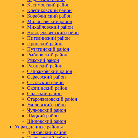
Касимовский район
Клепиковский район
Кораблинский район
Милославский район
Михайловский район
Новодеревенский район
Пителинский район
Пронский район
Путятинский район
Рыбновский район
Ряжский район
Рязанский район
Сапожковский район
Сараевский район
Сасовский район
Скопинский район
Спасский район
Старожиловский район
Ухоловский район
Чучковский район
Шацкий район
Шиловский район
Упразднённые районы
Данковский район
Егорьевский район