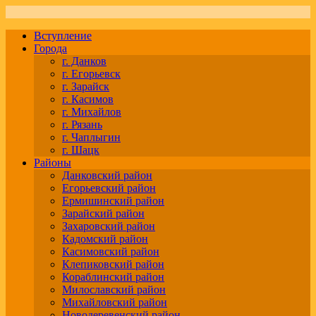
Вступление
Города
г. Данков
г. Егорьевск
г. Зарайск
г. Касимов
г. Михайлов
г. Рязань
г. Чаплыгин
г. Шацк
Районы
Данковский район
Егорьевский район
Ермишинский район
Зарайский район
Захаровский район
Кадомский район
Касимовский район
Клепиковский район
Кораблинский район
Милославский район
Михайловский район
Новодеревенский район