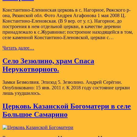
святых
Константина
Константино-Еленинская церковь в с. Нагорное, Ряжского р-
и
она, Рязанской обл. Фото Андрея Агафонова 1 мая 2008 Ц.
Елены
Константино-Еленовская. (В 9 вер. от у. г.). Нагорное, до
ряжского
построения в нем отдельной церкви, в качестве деревни
села
принадлежало к с.Журавинке; построение находящейся в том,
Нагорное
селе каменной Константино-Еленовской, церкви с…
сохранились
фрески
Константино-
Читать далее…
с
Еленинская
популярными
церковь
Село Зезюлино, храм Спаса
библейскими
села
Нерукотворного.
сюжетами.
Нагорное
Замки Безмолвия. Эпизод 5. Зезюлино. Андрей Серёгин.
Опубликовано: 15 янв. 2011 г. К 2018 году состояние церкви
лишь ухудшилось.
Церковь Казанской Богоматери в селе
Большое Самарино