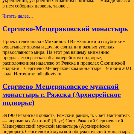
укреплений, устроенных Иоанном Грозным. – Находившаяся
в нем соборная церковь, также…
Блоговещенский
Читать далее…
собор.
Город
Сергиево-Мещеряковский монастырь
Ряжск.
Проект телеканала «Михайлов ТВ» «Записки из глубинки»
охватывает храмы и другие святыни в разных уголках
православного мира. На этот раз вашему вниманию
предлагается рассказ об архиерейском подворье,
расположенном надалеко от Ряжска в пределах Скопинской
епархии – Сергиево-Мещеряковском монастыре. 19 июня 2021
года. Источник: mihailovtv.ru
Сергиево-Мещеряковское мужской
монастырь г. Ряжска (Архиерейское
подворье)
391960 Рязанская область, Ряжский район, п. Свет Настоятель
— иеромонах Антоний (Лаус) Свет. Ряжский Сергиевский
Мещеряковский мужской монастырь (Архиерейское
подворье). Сергиевский мужской общежительный монастырь