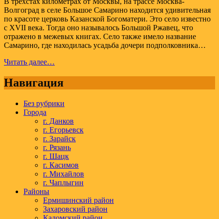
В трехстах километрах от Москвы, на трассе Москва-
Волгоград в селе Большое Самарино находится удивительная
по красоте церковь Казанской Богоматери. Это село известно
с XVII века. Тогда оно называлось Большой Ржавец, что
отражено в межевых книгах. Село также имело название
Самарино, где находилась усадьба дочери подполковника…
Церковь
Читать далее…
Казанской
Богоматери
Навигация
в
селе
Без рубрики
Большое
Города
Самарино
г. Данков
г. Егорьевск
г. Зарайск
г. Рязань
г. Шацк
г. Касимов
г. Михайлов
г. Чаплыгин
Районы
Ермишинский район
Захаровский район
Кадомский район