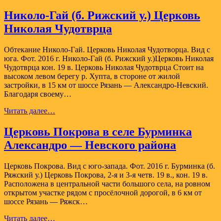
Николо-Гай (б. Рижский у.) Церковь
Николая Чудотврца
Обтекание Николо-Гай. Церковь Николая Чудотворца. Вид с
юга. Фот. 2016 г. Николо-Гай (б. Рижский у.)Церковь Николая
Чудотврца кон. 19 в. Церковь Николая Чудотврца Стоит на
высоком левом берегу р. Хупта, в стороне от жилой
застройки, в 15 км от шоссе Рязань — Александро-Невский.
Благодаря своему…
Николо-
Читать далее…
Гай
(б.
Церковь Покрова в селе Бурминка
Рижский
Александро — Невского района
у.)
Церковь
Николая
Церковь Покрова. Вид с юго-запада. Фот. 2016 г. Бурминка (б.
Чудотврца
Ряжский у.) Церковь Покрова, 2-я и 3-я четв. 19 в., кон. 19 в.
Расположена в центральной части большого села, на ровном
открытом участке рядом с просёлочной дорогой, в 6 км от
шоссе Рязань — Ряжск…
Церковь
Читать далее…