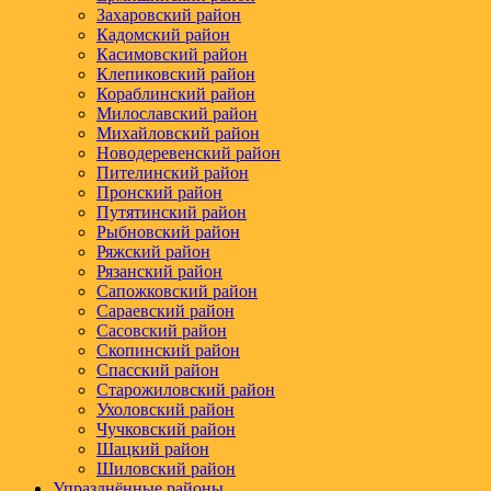
Захаровский район
Кадомский район
Касимовский район
Клепиковский район
Кораблинский район
Милославский район
Михайловский район
Новодеревенский район
Пителинский район
Пронский район
Путятинский район
Рыбновский район
Ряжский район
Рязанский район
Сапожковский район
Сараевский район
Сасовский район
Скопинский район
Спасский район
Старожиловский район
Ухоловский район
Чучковский район
Шацкий район
Шиловский район
Упразднённые районы