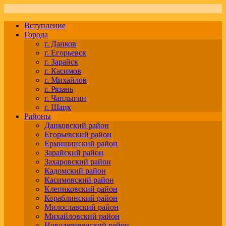
Вступление
Города
г. Данков
г. Егорьевск
г. Зарайск
г. Касимов
г. Михайлов
г. Рязань
г. Чаплыгин
г. Шацк
Районы
Данковский район
Егорьевский район
Ермишинский район
Зарайский район
Захаровский район
Кадомский район
Касимовский район
Клепиковский район
Кораблинский район
Милославский район
Михайловский район
Новодеревенский район