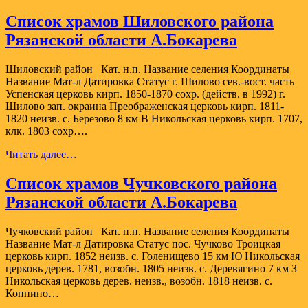
Список храмов Шиловского района
Рязанской области А.Бокарева
Шиловский район Кат. н.п. Название селения Координаты
Название Мат-л Датировка Статус г. Шилово сев.-вост. часть
Успенская церковь кирп. 1850-1870 сохр. (действ. в 1992) г.
Шилово зап. окраина Преображенская церковь кирп. 1811-
1820 неизв. с. Березово 8 км В Никольская церковь кирп. 1707,
клк. 1803 сохр….
Список
Читать далее…
храмов
Шиловского
Список храмов Чучковского района
района
Рязанской области А.Бокарева
Рязанской
области
А.Бокарева
Чучковский район Кат. н.п. Название селения Координаты
Название Мат-л Датировка Статус пос. Чучково Троицкая
церковь кирп. 1852 неизв. с. Голенищево 15 км Ю Никольская
церковь дерев. 1781, возобн. 1805 неизв. с. Деревягино 7 км З
Никольская церковь дерев. неизв., возобн. 1818 неизв. с.
Копнино…