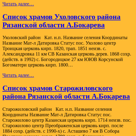
Список
Читать далее…
храмов
Чучковского
Список храмов Ухоловского района
района
Рязанской области А.Бокарева
Рязанской
области
А.Бокарева
Ухоловский район Кат. н.п. Название селения Координаты
Название Мат-л Датировка Статус пос. Ухолово центр
Троицкая церковь кирп. 1820, трап. 1851 неизв. с.
Александровка 11 км СВ Казанская церковь дерев. 1868 сохр.
(действ. в 1992) с. Богородицкое 27 км ЮЮВ Корсунской
Богоматери церковь кирп. 1800…
Список
Читать далее…
храмов
Ухоловского
Список храмов Старожиловского
района
района Рязанской области А.Бокарева
Рязанской
области
А.Бокарева
Старожиловский район Кат. н.п. Название селения
Координаты Название Мат-л Датировка Статус пос.
Старожилово центр Казанская церковь кирп. 1714 неизв. пос.
Старожилово центр Преображенская церковь кирп. после
1884 сохр. (действ. с 1990-х) с. Асташево 7 км В Собора