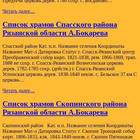
Предтечи церковь дерев. 1780 сохр. с. Богданово…
Список
Читать далее…
храмов
Старожиловского
Список храмов Спасского района
района
Рязанской области А.Бокарева
Рязанской
области
А.Бокарева
Спасский район Кат. н.п. Название селения Координаты
Название Мат-л Датировка Статус г. Спасск-Рязанский центр
Преображенский собор кирп. 1821-1838, рем. 1866-1869, трап.
1888 не сохр. г. Спасск-Рязанский Вознесенская церковь
дерев. 1782-1785 сохр. (действ.) г. Спасск-Рязанский
Успенская церковь дерев. 1838-1840 неизв. с. Бельское 37 км С
церковь…
Список
Читать далее…
храмов
Спасского
Список храмов Скопинского района
района
Рязанской области А.Бокарева
Рязанской
области
А.Бокарева
Скопинский район Кат. н.п. Название селения Координаты
Название Мат-л Датировка Статус г. Скопин Троицкий собор
кирп. 1806-1833, клк. 1843-1849 неизв. г. Скопин Пятницкая