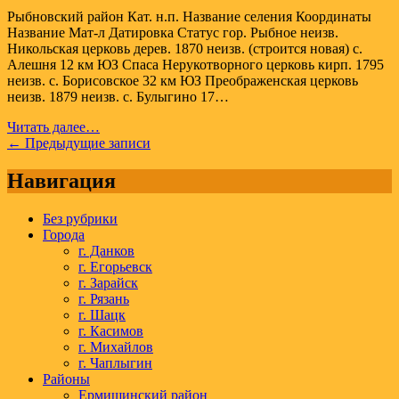
А.Бокарева
Рыбновский район Кат. н.п. Название селения Координаты
Название Мат-л Датировка Статус гор. Рыбное неизв.
Никольская церковь дерев. 1870 неизв. (строится новая) с.
Алешня 12 км ЮЗ Спаса Нерукотворного церковь кирп. 1795
неизв. с. Борисовское 32 км ЮЗ Преображенская церковь
неизв. 1879 неизв. с. Булыгино 17…
Список
Читать далее…
Навигация
храмов
← Предыдущие записи
Рыбновского
по
района
Навигация
записям
Рязанской
области
Без рубрики
А.Бокарева
Города
г. Данков
г. Егорьевск
г. Зарайск
г. Рязань
г. Шацк
г. Касимов
г. Михайлов
г. Чаплыгин
Районы
Ермишинский район