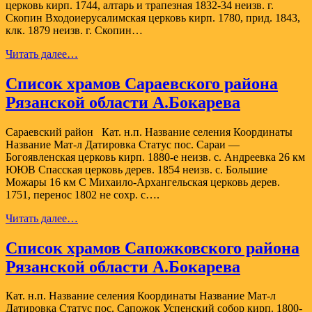
церковь кирп. 1744, алтарь и трапезная 1832-34 неизв. г.
Скопин Входоиерусалимская церковь кирп. 1780, прид. 1843,
клк. 1879 неизв. г. Скопин…
Список
Читать далее…
храмов
Скопинского
Список храмов Сараевского района
района
Рязанской области А.Бокарева
Рязанской
области
А.Бокарева
Сараевский район Кат. н.п. Название селения Координаты
Название Мат-л Датировка Статус пос. Сараи —
Богоявленская церковь кирп. 1880-е неизв. с. Андреевка 26 км
ЮЮВ Спасская церковь дерев. 1854 неизв. с. Большие
Можары 16 км С Михаило-Архангельская церковь дерев.
1751, перенос 1802 не сохр. с….
Список
Читать далее…
храмов
Сараевского
Список храмов Сапожковского района
района
Рязанской области А.Бокарева
Рязанской
области
А.Бокарева
Кат. н.п. Название селения Координаты Название Мат-л
Датировка Статус пос. Сапожок Успенский собор кирп. 1800-