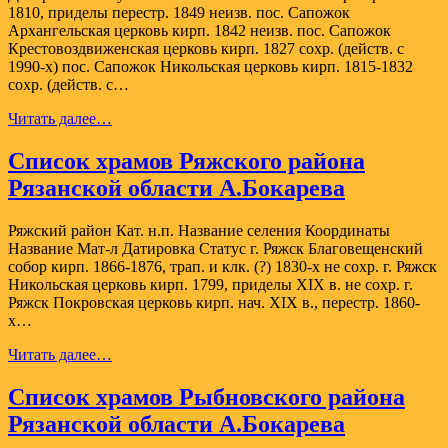
1810, приделы перестр. 1849 неизв. пос. Сапожок
Архангельская церковь кирп. 1842 неизв. пос. Сапожок
Крестовоздвиженская церковь кирп. 1827 сохр. (действ. с
1990-х) пос. Сапожок Никольская церковь кирп. 1815-1832
сохр. (действ. с…
Список
Читать далее…
храмов
Сапожковского
Список храмов Ряжского района
района
Рязанской области А.Бокарева
Рязанской
области
А.Бокарева
Ряжский район Кат. н.п. Название селения Координаты
Название Мат-л Датировка Статус г. Ряжск Благовещенский
собор кирп. 1866-1876, трап. и клк. (?) 1830-х не сохр. г. Ряжск
Никольская церковь кирп. 1799, приделы XIX в. не сохр. г.
Ряжск Покровская церковь кирп. нач. XIX в., перестр. 1860-
х…
Список
Читать далее…
храмов
Ряжского
Список храмов Рыбновского района
района
Рязанской области А.Бокарева
Рязанской
области