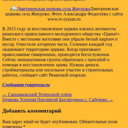
«
Дмитриевская
церковь села Жмурово. Фото Александра Федосеева с сайта
www.rv-ryazan.ru
В 2015 году за восстановление церкви взялись активисты
рязанского православного молодежного общества «Гранат».
Вместе с местными жителями они убрали битый кирпич и
мусор. Очистили алтарную часть. Сельчане каждый год
окашивают территорию церкви. Когда приезжают
православные священники, проводятся богослужения.
Сейчас инициативная группа обратилась с просьбой о
помощи в восстановлении храма. Нужны деньги,
стройматериалы или посильное участие в строительных
работах, сообщает сайт Рязанской епархии.
Сообщает ryazpressa.ru
Навигация
← Сапожковский Успенский собор
Церковь Успения Пресвятой Богородицы с. Сабурово →
по
записям
Добавить комментарий
Ваш адрес email не будет опубликован.
Обязательные поля
помечены
*