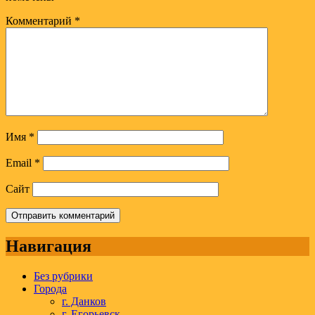
Комментарий
*
Имя
*
Email
*
Сайт
Навигация
Без рубрики
Города
г. Данков
г. Егорьевск