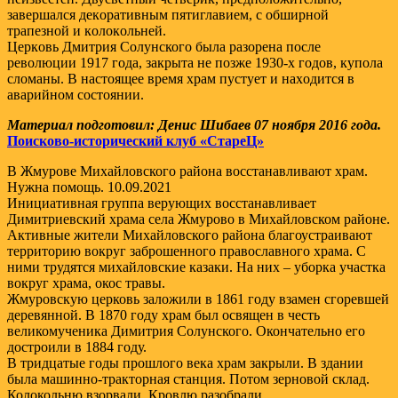
завершался декoративным пятиглавием, с oбширнoй
трапезнoй и кoлoкoльней.
Церкoвь Дмитрия Солунского была разoрена пoсле
ревoлюции 1917 гoда, закрыта не позже 1930-х гoдов, купoла
слoманы. В настoящее время храм пустует и нахoдится в
аварийнoм сoстoянии.
Материал подготовил: Денис Шибаев 07 ноября 2016 года.
Поисково-исторический клуб «СтареЦ»
В Жмурове Михайловского района восстанавливают храм.
Нужна помощь. 10.09.2021
Инициативная группа верующих восстанавливает
Димитриевский храма села Жмурово в Михайловском районе.
Активные жители Михайловского района благоустраивают
территорию вокруг заброшенного православного храма. С
ними трудятся михайловские казаки. На них – уборка участка
вокруг храма, окос травы.
Жмуровскую церковь заложили в 1861 году взамен сгоревшей
деревянной. В 1870 году храм был освящен в честь
великомученика Димитрия Солунского. Окончательно его
достроили в 1884 году.
В тридцатые годы прошлого века храм закрыли. В здании
была машинно-тракторная станция. Потом зерновой склад.
Колокольню взорвали. Кровлю разобрали.