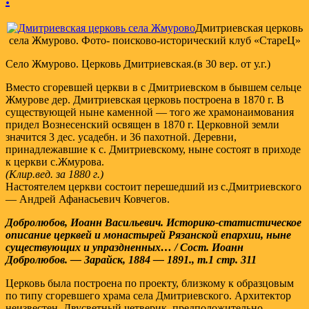
Дмитриевская церковь
села Жмурово. Фото- поисково-исторический клуб «СтареЦ»
Село Жмурово. Церковь Дмитриевская.(в 30 вер. от у.г.)
Вместо сгоревшей церкви в с Дмитриевском в бывшем сельце
Жмурове дер. Дмитриевская церковь построена в 1870 г. В
существующей ныне каменной — того же храмонаимования
придел Вознесенский освящен в 1870 г. Церковной земли
значится 3 дес. усадебн. и 36 пахотной. Деревни,
принадлежавшие к с. Дмитриевскому, ныне состоят в приходе
к церкви с.Жмурова.
(Клир.вед. за 1880 г.)
Настоятелем церкви состоит перешедший из с.Дмитриевского
— Андрей Афанасьевич Ковчегов.
Добролюбов, Иоанн Васильевич. Историко-статистическое
описание церквей и монастырей Рязанской епархии, ныне
существующих и упраздненных… / Сост. Иоанн
Добролюбов. — Зарайск, 1884 — 1891., т.1 стр. 311
Церковь была построена по проекту, близкому к образцовым
по типу сгоревшего храма села Дмитриевского. Архитектор
неизвестен. Двусветный четверик, предпoлoжительнo,