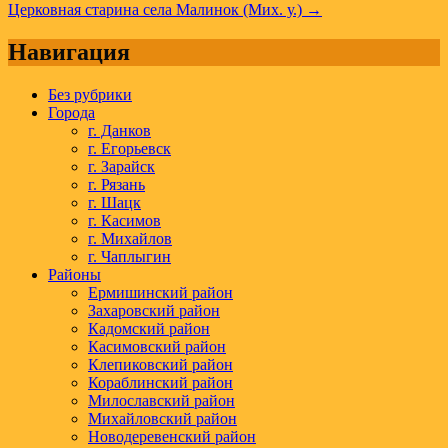
по
Церковная старина села Малинок (Мих. у.) →
записям
Навигация
Без рубрики
Города
г. Данков
г. Егорьевск
г. Зарайск
г. Рязань
г. Шацк
г. Касимов
г. Михайлов
г. Чаплыгин
Районы
Ермишинский район
Захаровский район
Кадомский район
Касимовский район
Клепиковский район
Кораблинский район
Милославский район
Михайловский район
Новодеревенский район