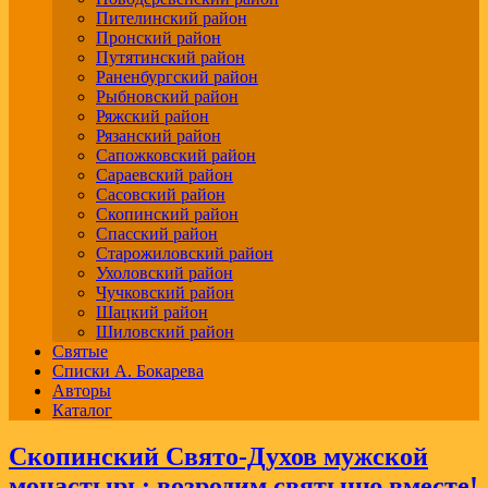
Пителинский район
Пронский район
Путятинский район
Раненбургский район
Рыбновский район
Ряжский район
Рязанский район
Сапожковский район
Сараевский район
Сасовский район
Скопинский район
Спасский район
Старожиловский район
Ухоловский район
Чучковский район
Шацкий район
Шиловский район
Святые
Списки А. Бокарева
Авторы
Каталог
Скопинский Свято-Духов мужской
монастырь: возродим святыню вместе!