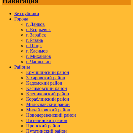
Навигация
Без рубрики
Города
г. Данков
г. Егорьевск
г. Зарайск
г. Рязань
г. Шацк
г. Касимов
г. Михайлов
г. Чаплыгин
Районы
Ермишинский район
Захаровский район
Кадомский район
Касимовский район
Клепиковский район
Кораблинский район
Милославский район
Михайловский район
Новодеревенский район
Пителинский район
Пронский район
Путятинский район