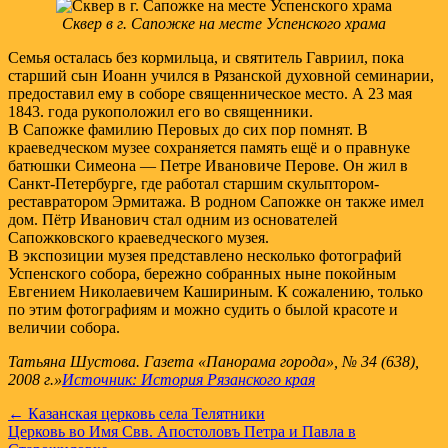
Сквер в г. Сапожке на месте Успенского храма
Семья осталась без кормильца, и святитель Гавриил, пока
старший сын Иоанн учился в Рязанской духовной семинарии,
предоставил ему в соборе священническое место. А 23 мая
1843. года рукоположил его во священники.
В Сапожке фамилию Перовых до сих пор помнят. В
краеведческом музее сохраняется память ещё и о правнуке
батюшки Симеона — Петре Ивановиче Перове. Он жил в
Санкт-Петербурге, где работал старшим скульптором-
реставратором Эрмитажа. В родном Сапожке он также имел
дом. Пётр Иванович стал одним из основателей
Сапожковского краеведческого музея.
В экспозиции музея представлено несколько фотографий
Успенского собора, бережно собранных ныне покойным
Евгением Николаевичем Кашириным. К сожалению, только
по этим фотографиям и можно судить о былой красоте и
величии собора.
Татьяна Шустова. Газета «Панорама города», № 34 (638),
2008 г.»
Источник: История Рязанского края
Навигация
← Казанская церковь села Телятники
Церковь во Имя Свв. Апостоловъ Петра и Павла в
по