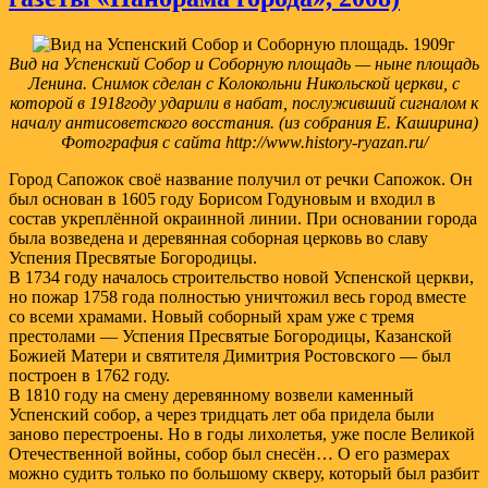
Вид на Успенский Собор и Соборную площадь — ныне площадь
Ленина. Снимок сделан с Колокольни Никольской церкви, с
которой в 1918году ударили в набат, послуживший сигналом к
началу антисоветского восстания. (из собрания Е. Каширина)
Фотография с сайта http://www.history-ryazan.ru/
Город Сапожок своё название получил от речки Сапожок. Он
был основан в 1605 году Борисом Годуновым и входил в
состав укреплённой окраинной линии. При основании города
была возведена и деревянная соборная церковь во славу
Успения Пресвятые Богородицы.
В 1734 году началось строительство новой Успенской церкви,
но пожар 1758 года полностью уничтожил весь город вместе
со всеми храмами. Новый соборный храм уже с тремя
престолами — Успения Пресвятые Богородицы, Казанской
Божией Матери и святителя Димитрия Ростовского — был
построен в 1762 году.
В 1810 году на смену деревянному возвели каменный
Успенский собор, а через тридцать лет оба придела были
заново перестроены. Но в годы лихолетья, уже после Великой
Отечественной войны, собор был снесён… О его размерах
можно судить только по большому скверу, который был разбит