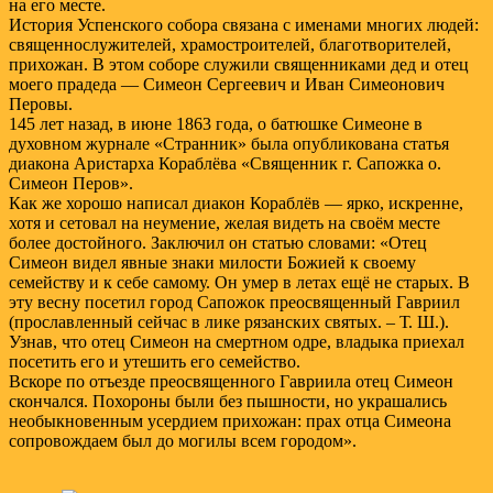
на его месте.
История Успенского собора связана с именами многих людей:
священнослужителей, храмостроителей, благотворителей,
прихожан. В этом соборе служили священниками дед и отец
моего прадеда — Симеон Сергеевич и Иван Симеонович
Перовы.
145 лет назад, в июне 1863 года, о батюшке Симеоне в
духовном журнале «Странник» была опубликована статья
диакона Аристарха Кораблёва «Священник г. Сапожка о.
Симеон Перов».
Как же хорошо написал диакон Кораблёв — ярко, искренне,
хотя и сетовал на неумение, желая видеть на своём месте
более достойного. Заключил он статью словами: «Отец
Симеон видел явные знаки милости Божией к своему
семейству и к себе самому. Он умер в летах ещё не старых. В
эту весну посетил город Сапожок преосвященный Гавриил
(прославленный сейчас в лике рязанских святых. – Т. Ш.).
Узнав, что отец Симеон на смертном одре, владыка приехал
посетить его и утешить его семейство.
Вскоре по отъезде преосвященного Гавриила отец Симеон
скончался. Похороны были без пышности, но украшались
необыкновенным усердием прихожан: прах отца Симеона
сопровождаем был до могилы всем городом».