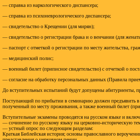
— справка из наркологического диспансера;
— справка из психоневрологического диспансера;
— свидетельство о Крещении (для мирян);
— свидетельство о регистрации брака и о венчании (для женат
— паспорт с отметкой о регистрации по месту жительства, гра
— медицинский полис;
— военный билет (приписное свидетельство) с отчеткой о пост
— согласие на обработку персональных данных (Правила приема
До вступительных испытаний будут допущены абитуриенты, 
Поступающий по прибытии в семинарию должен предъявить в к
полученный по месту проживания, а также военный билет (прип
Вступительные экзамены проводятся на русском языке и включа
— сочинение по русскому языку на церковно-историческую те
— устный опрос по следующим разделам:
Краткая Библейская история; основы православного вероучени
представления о церковном пении.