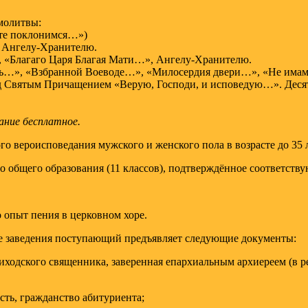
молитвы:
ите поклонимся…»)
, Ангелу-Хранителю.
 «Благаго Царя Благая Мати…», Ангелу-Хранителю.
сть…», «Взбранной Воеводе…», «Милосердия двери…», «Не им
 Святым Причащением «Верую, Господи, и исповедую…». Десять
ание бесплатное.
о вероисповедания мужского и женского пола в возрасте до 35 л
о общего образования (11 классов), подтверждённое соответств
 опыт пения в церковном хоре.
ые заведения поступающий предъявляет следующие документы:
ходского священника, заверенная епархиальным архиереем (в р
ть, гражданство абитуриента;