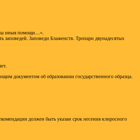
амы иныя помощи…».
 заповедей. Заповеди Блаженств. Тропари двунадесятых
ет.
ующим документом об образовании государственного образца.
екомендации должен быть указан срок несения клиросного