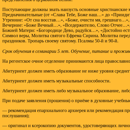
Поступающие должны знать наизусть основные христианские 
Предначинательные (от «Слава Тебе, Боже наш…» до «Приид
Утренние: «От сна восстав…», «Боже, очисти мя, грешнаго…»
Вечерние: «Боже Вечный…», «Вседержителю, Слово Отчее…»,
Божией Матери: «Богородице Дево, радуйся…», «Достойно е
Символ веры, Молитва святого Ефрема Сирина. Молитва перед
праздников. Тропарь своему святому. Псалмы 50-й и 90-й.
Срок обучения в семинарии 5 лет. Обучение, питание и прожив
На регентское очное отделение принимаются лица православног
Абитуриент должен иметь образование не ниже уровня среднег
Абитуриент должен иметь музыкальные способности.
Абитуриент должен иметь либо музыкальное образование, либо
При подаче заявления (прошения) о приёме в духовные учебн
— рекомендация епархиального архиерея или рекомендация при
послушания);
— оригинал и ксерокопию документов, удостоверяющих личнос