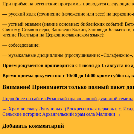
При приёме на регентские программы проводятся следующие 
— русский язык (сочинение (изложение или эссе) на церковно
— устный экзамен (знание основных библейских событий Ветхо
Святому, Символ веры, Заповеди Божии, Заповеди Блаженств, 
чтение Псалтыри на Церковнославянском языке);
— собеседование;
— музыкальные дисциплины (прослушивание: «Сольфеджио», «
Прием документов производится с 1 июля до 15 августа по адр
Время приема документов: с 10:00 до 14:00 кроме субботы, 
Внимание! Принимается только полный пакет до
Подробнее на сайте «Рязанской православной духовной семин
Навигация
← Храм во славу Ляпуновых. (Воскресенская церковь в с. Исады
Сельские истории: Архангельский храм села Малинки →
по
записям
Добавить комментарий