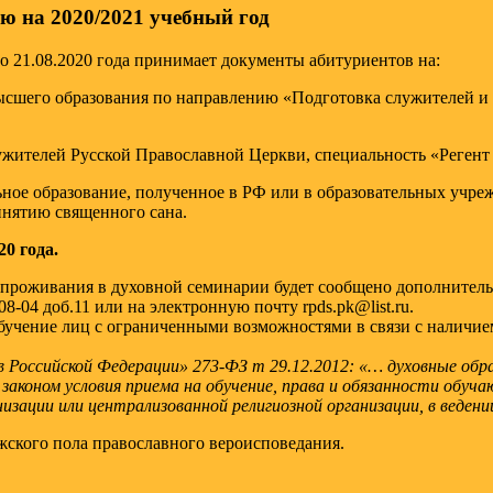
ю на 2020/2021 учебный год
по 21.08.2020 года принимает документы абитуриентов на:
ысшего образования по направлению «Подготовка служителей и 
ужителей Русской Православной Церкви, специальность «Регент 
ое образование, полученное в РФ или в образовательных учреж
инятию священного сана.
0 года.
проживания в духовной семинарии будет сообщено дополнительно
-04 доб.11 или на электронную почту rpds.pk@list.ru.
 обучение лиц с ограниченными возможностями в связи с налич
и в Российской Федерации» 273-ФЗ т 29.12.2012: «… духовные об
оном условия приема на обучение, права и обязанности обучаю
зации или централизованной религиозной организации, в ведени
жского пола православного вероисповедания.