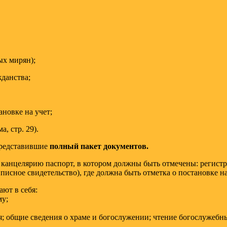
ых мирян);
жданства;
ановке на учет;
, стр. 29).
представившие
полный пакет документов.
анцелярию паспорт, в котором должны быть отмечены: регистра
исное свидетельство), где должна быть отметка о постановке на
ют в себя:
му;
я; общие сведения о храме и богослужении; чтение богослужебн