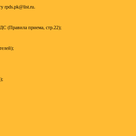
rpds.pk@list.ru.
С (Правила приема, стр.22);
елей);
);