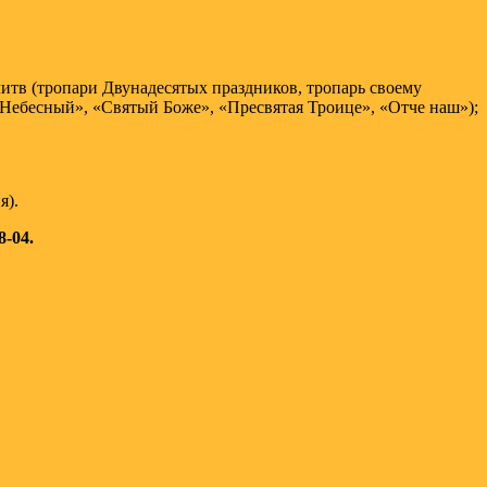
итв (тропари Двунадесятых праздников, тропарь своему
 Небесный», «Святый Боже», «Пресвятая Троице», «Отче наш»);
я).
8-04.