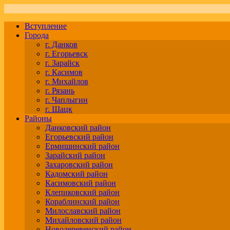
Вступление
Города
г. Данков
г. Егорьевск
г. Зарайск
г. Касимов
г. Михайлов
г. Рязань
г. Чаплыгин
г. Шацк
Районы
Данковский район
Егорьевский район
Ермишинский район
Зарайский район
Захаровский район
Кадомский район
Касимовский район
Клепиковский район
Кораблинский район
Милославский район
Михайловский район
Новодеревенский район