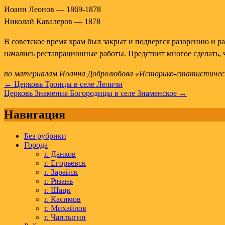
Иоанн Леонов — 1869-1878
Николай Кавалеров — 1878
В советское время храм был закрыт и подвергся разорению и р
начались реставрационные работы. Предстоит многое сделать,
по материалам Иоанна Добролюбова «Историко-статистическо
Навигация
← Церковь Троицы в селе Леличи
Церковь Знамения Богородицы в селе Знаменское →
по
записям
Навигация
Без рубрики
Города
г. Данков
г. Егорьевск
г. Зарайск
г. Рязань
г. Шацк
г. Касимов
г. Михайлов
г. Чаплыгин