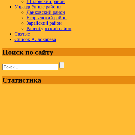
Шиловский район
Упразднённые районы
Данковский район
Егорьевский район
Зарайский район
Раненбургский район
Святые
Список А. Бокарева
Поиск по сайту
Поиск:
Статистика