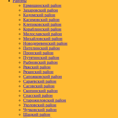
Районы
Ермишинский район
Захаровский район
Кадомский район
Касимовский район
Клепиковский район
Кораблинский район
Милославский район
Михайловский район
Новодеревенский район
Пителинский район
Пронский район
Путятинский район
Рыбновский район
Ряжский район
Рязанский район
Сапожковский район
Сараевский район
Сасовский район
Скопинский район
Спасский район
Старожиловский район
Ухоловский район
Чучковский район
Шацкий район