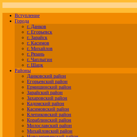
Вступление
Города
г. Данков
г. Егорьевск
г. Зарайск
г. Касимов
г. Михайлов
г. Рязань
г. Чаплыгин
г. Шацк
Районы
Данковский район
Егорьевский район
Ермишинский район
Зарайский район
Захаровский район
Кадомский район
Касимовский район
Клепиковский район
Кораблинский район
Милославский район
Михайловский район
Новодеревенский район