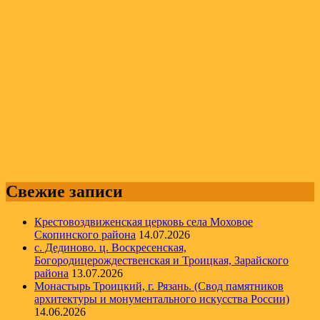
Свежие записи
Крестовоздвиженская церковь села Моховое
Скопинского района
14.07.2026
с. Дединово. ц. Воскресенская,
Богородицерождественская и Троицкая, Зарайского
района
13.07.2026
Монастырь Троицкий, г. Рязань. (Свод памятников
архитектуры и монументального искусства России)
14.06.2026