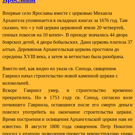
Впервые село Ярославы вместе с церковью Михаила
Архангела упоминается в окладных книгах за 1676 год. Там
сказано, что « у той церкви церковной земли 20 четвертей,
сенных покосов на 10 копен». В приходе значались 44 двора
боярских детей, 4 двора бобыльских. Дани церковь платила 37
алтын. Деревянная Архангельская церковь простояла до
середины XVIII века, а затем за ветхостью была разобрана.
Вместо неё, как видно их указа св. Синода, священник
Гавриил начал строительство новой каменной церкви с
колокольней.
Вскоре Гавриил умер, и строительство временно
прекратилось. Но в 1753 году св. Синод, согласно воле
почившего Гавриила, оставшиеся после его смерти деньги
повелел употребить на окончание строительства церкви.
Время построения и освящения Архангельской церкви нам не
известно. В августе 1800 года священник Петр Никитин
просил у епархии дозволения провести реконструкцию храма