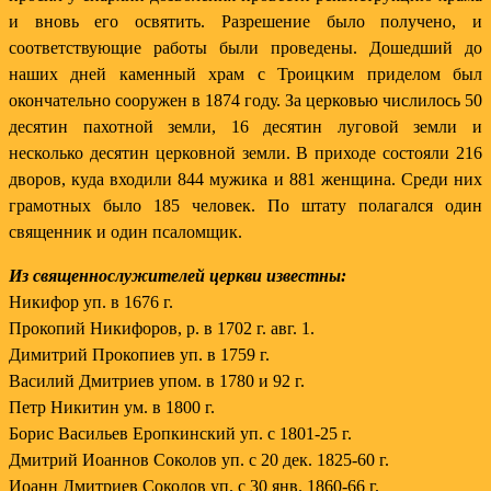
и вновь его освятить. Разрешение было получено, и
соответствующие работы были проведены. Дошедший до
наших дней каменный храм с Троицким приделом был
окончательно сооружен в 1874 году. За церковью числилось 50
десятин пахотной земли, 16 десятин луговой земли и
несколько десятин церковной земли. В приходе состояли 216
дворов, куда входили 844 мужика и 881 женщина. Среди них
грамотных было 185 человек. По штату полагался один
священник и один псаломщик.
Из священнослужителей церкви известны:
Никифор уп. в 1676 г.
Прокопий Никифоров, р. в 1702 г. авг. 1.
Димитрий Прокопиев уп. в 1759 г.
Василий Дмитриев упом. в 1780 и 92 г.
Петр Никитин ум. в 1800 г.
Борис Васильев Еропкинский уп. с 1801-25 г.
Дмитрий Иоаннов Соколов уп. с 20 дек. 1825-60 г.
Иоанн Дмитриев Соколов уп. с 30 янв. 1860-66 г.