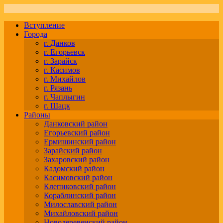
Вступление
Города
г. Данков
г. Егорьевск
г. Зарайск
г. Касимов
г. Михайлов
г. Рязань
г. Чаплыгин
г. Шацк
Районы
Данковский район
Егорьевский район
Ермишинский район
Зарайский район
Захаровский район
Кадомский район
Касимовский район
Клепиковский район
Кораблинский район
Милославский район
Михайловский район
Новодеревенский район