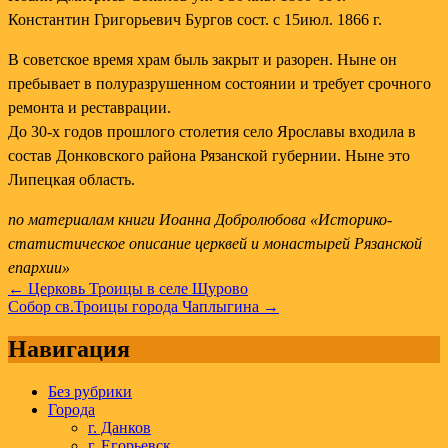
Константин Григорьевич Бургов сост. с 15июл. 1866 г.
В советское время храм быль закрыт и разорен. Ныне он
пребывает в полуразрушенном состоянии и требует срочного
ремонта и реставрации.
До 30-х годов прошлого столетия село Ярославы входила в
состав Донковского района Рязанской губернии. Ныне это
Липецкая область.
по материалам книги Иоанна Добролюбова «Историко-
статистическое описание церквей и монастырей Рязанской
епархии»
Навигация
← Церковь Троицы в селе Щурово
Собор св.Троицы города Чаплыгина →
по
записям
Навигация
Без рубрики
Города
г. Данков
г. Егорьевск