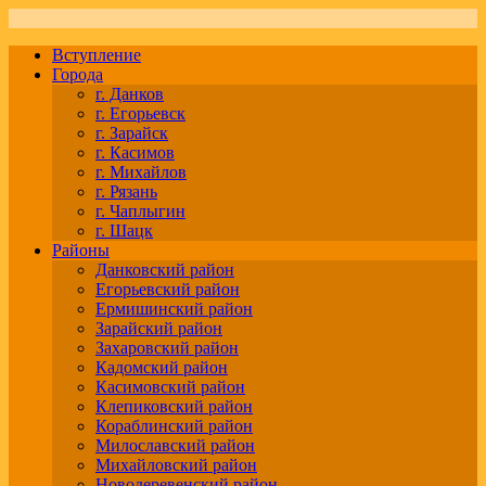
Вступление
Города
г. Данков
г. Егорьевск
г. Зарайск
г. Касимов
г. Михайлов
г. Рязань
г. Чаплыгин
г. Шацк
Районы
Данковский район
Егорьевский район
Ермишинский район
Зарайский район
Захаровский район
Кадомский район
Касимовский район
Клепиковский район
Кораблинский район
Милославский район
Михайловский район
Новодеревенский район