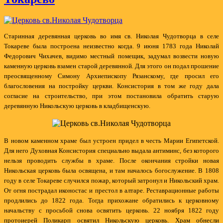
Старинная деревянная церковь во имя св. Николая Чудотворца в селе
Токареве была построена неизвестно когда. 9 июня 1783 года Николай
Федорович Чихачев, видимо местный помещик, задумал возвести новую
каменную церковь взамен старой деревянной. Для этого он подал прошение
преосвященному Симону Архиепископу Рязанскому, где просил его
благословения на постройку церкви. Консистория в том же году дала
согласие на строительство, при этом постановила обратить старую
деревянную Никольскую церковь в кладбищенскую.
В новом каменном храме был устроен придел в честь Марии Египетской.
Для него Духовная Консистория специально выдала антиминс, без которого
нельзя проводить службы в храме. После окончания стройки новая
Никольская церковь была освящена, и там началось богослужение. В 1808
году в селе Токареве случился пожар, который затронул и Никольский храм.
От огня пострадал иконостас и престол в алтаре. Реставрационные работы
продлились до 1822 года. Тогда прихожане обратились к церковному
начальству с просьбой снова освятить церковь. 22 ноября 1822 году
протоиерей Поликарп освятил Никольскую церковь. Храм обнесли