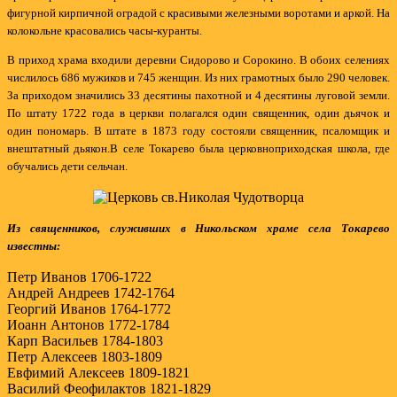
фигурной кирпичной оградой с красивыми железными воротами и аркой. На
колокольне красовались часы-куранты.
В приход храма входили деревни Сидорово и Сорокино. В обоих селениях
числилось 686 мужиков и 745 женщин. Из них грамотных было 290 человек.
За приходом значились 33 десятины пахотной и 4 десятины луговой земли.
По штату 1722 года в церкви полагался один священник, один дьячок и
один пономарь. В штате в 1873 году состояли священник, псаломщик и
внештатный дьякон.В селе Токарево была церковноприходская школа, где
обучались дети сельчан.
Из священников, служивших в Никольском храме села Токарево
известны:
Петр Иванов 1706-1722
Андрей Андреев 1742-1764
Георгий Иванов 1764-1772
Иоанн Антонов 1772-1784
Карп Васильев 1784-1803
Петр Алексеев 1803-1809
Евфимий Алексеев 1809-1821
Василий Феофилактов 1821-1829