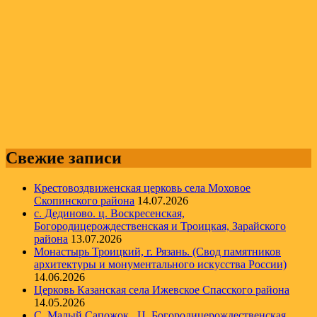
Свежие записи
Крестовоздвиженская церковь села Моховое
Скопинского района
14.07.2026
с. Дединово. ц. Воскресенская,
Богородицерождественская и Троицкая, Зарайского
района
13.07.2026
Монастырь Троицкий, г. Рязань. (Свод памятников
архитектуры и монументального искусства России)
14.06.2026
Церковь Казанская села Ижевское Спасского района
14.05.2026
С. Малый Сапожок . Ц. Богородицерождественская,