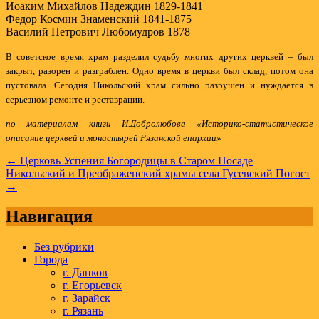
Иоаким Михайлов Надеждин 1829-1841
Федор Космин Знаменский 1841-1875
Василий Петрович Любомудров 1878
В советское время храм разделил судьбу многих других церквей – был
закрыт, разорен и разграблен. Одно время в церкви был склад, потом она
пустовала. Сегодня Никольский храм сильно разрушен и нуждается в
серьезном ремонте и реставрации.
по материалам книги И.Добролюбова «Историко-статистическое
описание церквей и монастырей Рязанской епархии»
Навигация
← Церковь Успения Богородицы в Старом Посаде
Никольский и Преображенский храмы села Гусевский Погост
по
→
записям
Навигация
Без рубрики
Города
г. Данков
г. Егорьевск
г. Зарайск
г. Рязань