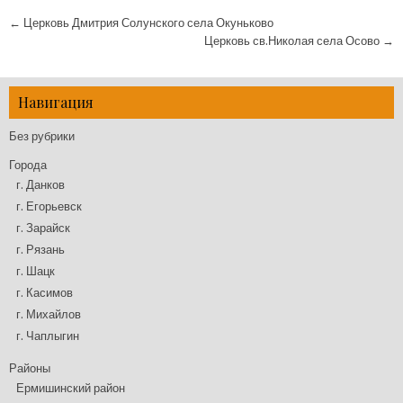
Навигация
← Церковь Дмитрия Солунского села Окуньково
по
Церковь св.Николая села Осово →
записям
Навигация
Без рубрики
Города
г. Данков
г. Егорьевск
г. Зарайск
г. Рязань
г. Шацк
г. Касимов
г. Михайлов
г. Чаплыгин
Районы
Ермишинский район