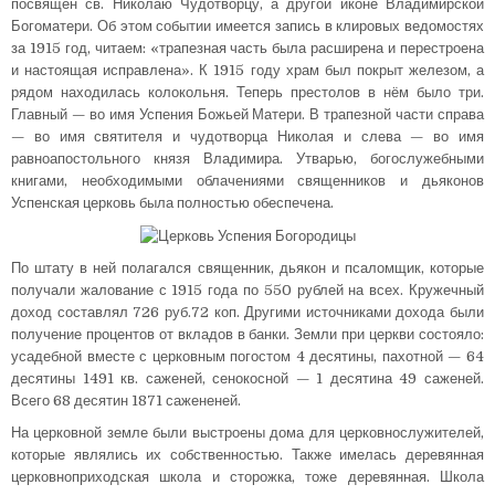
посвящен св. Николаю Чудотворцу, а другой иконе Владимирской
Богоматери. Об этом событии имеется запись в клировых ведомостях
за 1915 год, читаем: «трапезная часть была расширена и перестроена
и настоящая исправлена». К 1915 году храм был покрыт железом, а
рядом находилась колокольня. Теперь престолов в нём было три.
Главный — во имя Успения Божьей Матери. В трапезной части справа
— во имя святителя и чудотворца Николая и слева — во имя
равноапостольного князя Владимира. Утварью, богослужебными
книгами, необходимыми облачениями священников и дьяконов
Успенская церковь была полностью обеспечена.
По штату в ней полагался священник, дьякон и псаломщик, которые
получали жалование с 1915 года по 550 рублей на всех. Кружечный
доход составлял 726 руб.72 коп. Другими источниками дохода были
получение процентов от вкладов в банки. Земли при церкви состояло:
усадебной вместе с церковным погостом 4 десятины, пахотной — 64
десятины 1491 кв. саженей, сенокосной — 1 десятина 49 саженей.
Всего 68 десятин 1871 сажененей.
На церковной земле были выстроены дома для церковнослужителей,
которые являлись их собственностью. Также имелась деревянная
церковноприходская школа и сторожка, тоже деревянная. Школа