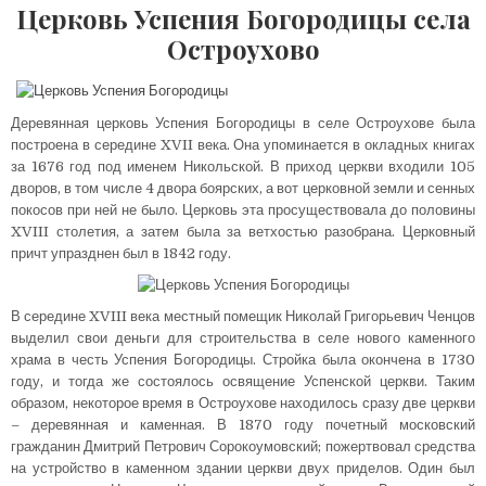
Церковь Успения Богородицы села
Остроухово
Деревянная церковь Успения Богородицы в селе Остроухове была
построена в середине XVII века. Она упоминается в окладных книгах
за 1676 год под именем Никольской. В приход церкви входили 105
дворов, в том числе 4 двора боярских, а вот церковной земли и сенных
покосов при ней не было. Церковь эта просуществовала до половины
XVIII столетия, а затем была за ветхостью разобрана. Церковный
причт упразднен был в 1842 году.
В середине XVIII века местный помещик Николай Григорьевич Ченцов
выделил свои деньги для строительства в селе нового каменного
храма в честь Успения Богородицы. Стройка была окончена в 1730
году, и тогда же состоялось освящение Успенской церкви. Таким
образом, некоторое время в Остроухове находилось сразу две церкви
– деревянная и каменная. В 1870 году почетный московский
гражданин Дмитрий Петрович Сорокоумовский; пожертвовал средства
на устройство в каменном здании церкви двух приделов. Один был