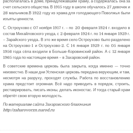
располагалась в доме, принадлежавшем храму, а содержалась она за
счет сельского общества. В 1915 году в школе обучалось 27 девочек и
28 мальчиков.В 1922 году из храма для голодающего Поволжья были
изъяты ценности.
С. Остроухово с 07 ноября 1917 г. – по 20 февраля 1924 г. входило в
состав Михайловского уезда, с 2 февраля 1924 г. по 14 января 1929 г.
– Зарайского уезда.. В это же время село Остроухово было разделено
на Остроухово-1 и Остроухово-2. С 14 января 1929 г. по 05 января
1956 года сёла входили в Больше-Коровинский район. А с 12 января
1965 года по настоящее время – в Захаровский район.
В советские времена церковь была закрыта, когда именно — точно
неизвестно. В наши дни Успенская церковь передана верующим, и там,
несмотря на разруху, проходят службы. Работа по восстановлению
храма предстоит огромная. Всё надо приводить в порядок, строить,
реставрировать, писать иконы, делать иконостас. И тогда старый храм
обретёт свою вторую молодость.
По материалам сайта Захаровского благочиния
http://zaharovorzn.narod.ru