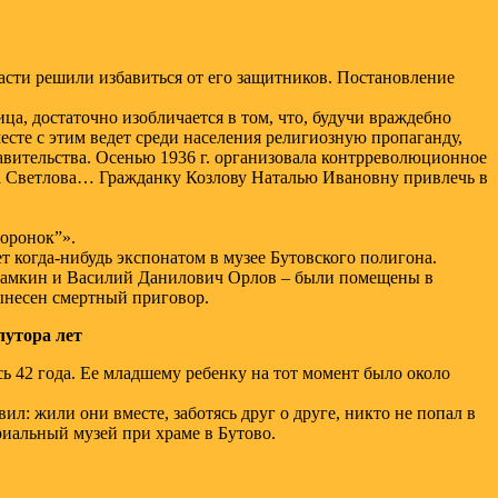
ласти решили избавиться от его защитников. Постановление
а, достаточно изобличается в том, что, будучи враждебно
есте с этим ведет среди населения религиозную пропаганду,
авительства. Осенью 1936 г. организовала контрреволюционное
опа Светлова… Гражданку Козлову Наталью Ивановну привлечь в
воронок”».
т когда-нибудь экспонатом в музее Бутовского полигона.
Абрамкин и Василий Данилович Орлов – были помещены в
ынесен смертный приговор.
лутора лет
сь 42 года. Ее младшему ребенку на тот момент было около
ил: жили они вместе, заботясь друг о друге, никто не попал в
иальный музей при храме в Бутово.