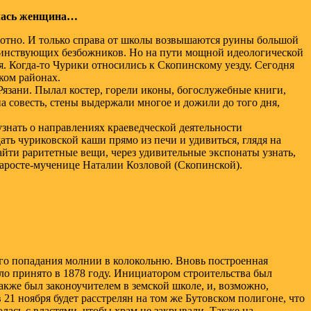
алась женщина…
отно. И только справа от школы возвышаются руины большой
 воинствующих безбожников. Но на пути мощной идеологической
 Когда-то Чурики относились к Скопинскому уезду. Сегодня
ком районах.
Рязани. Пылал костер, горели иконы, богослужебные книги,
а совесть, стены выдержали многое и дожили до того дня,
узнать о направлениях краеведческой деятельности
ть чуриковской каши прямо из печи и удивиться, глядя на
айти раритетные вещи, через удивительные экспонаты узнать,
старосте-мученице Наталии Козловой (Скопинской).
ого попадания молнии в колокольню. Вновь построенная
ыло принято в 1878 году. Инициатором строительства был
акже был законоучителем в земской школе, и, возможно,
1 ноября будет расстрелян на том же Бутовском полигоне, что
лась с властями, чтобы храм не закрывали. Также на