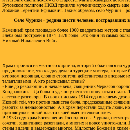
Бутовском полигоне НКВД приняли мученическую смерть еще 
Лобанов Терентий Ефимович. Таким образом, село Чурики – род
Село Чурики – родина шести человек, пострадавших з
Каменный храм площадью более 1000 квадратных метров с глав
Глеба был построен в 1874–1878 годы. Это один из самых боль
Николай Николаевич Вейс.
Храм строился из местного кирпича, который обжигался на чур
предположение, что кладку делали турецкие мастера, которые 
куполом неровная, словно строители действительно впервые им
талантливыми. А кто расписывал стены?
«Еще до революции, в начале века, священник Черкасов боролс
Кондрашкин. – Да больно удачно у него это получаться стало. 
светские разговоры. В своих письмах 1914 года высшему духо
Иконой той, что против пьянства была, предсказанные священ
разбиты за ненадобностью. А в храм перестали ходить люди, но
приглянулось новой власти своей вместительностью».
В 1933 году храм Богоявления Господня села Чурики, несмотря
сожгли, защитников разогнали, а многих и вовсе уничтожили. Д
стены видели и выдержали многое. Милостью Божией в храме ос