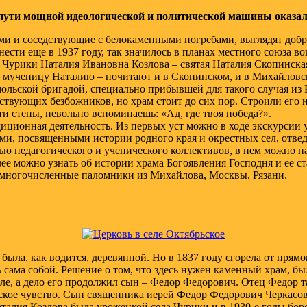
на пути мощной идеологической и политической машины оказ
и и соседствующие с белокаменными погребами, выглядят добр
нести еще в 1937 году, так значилось в планах местного союза
урики Наталия Ивановна Козлова – святая Наталия Скопинская.
– мученицу Наталию – почитают и в Скопинском, и в Михайловс
мольской бригадой, специально прибывшей для такого случая из 
ствующих безбожников, но храм стоит до сих пор. Строили его н
ти стены, невольно вспоминаешь: «Ад, где твоя победа?».
диционная деятельность. Из первых уст можно в ходе экскурсии 
и, посвященными истории родного края и окрестных сел, отведа
ью педагогического и ученического коллективов, в нем можно н
узее можно узнать об истории храма Богоявления Господня и ее 
ся многочисленные паломники из Михайлова, Москвы, Рязани.
ыла, как водится, деревянной. Но в 1837 году сгорела от прям
ь сама собой. Решение о том, что здесь нужен каменный храм, б
ле, а дело его продолжил сын – Федор Федорович. Отец Федор т
кое чувство. Сын священника иерей Федор Федорович Черкасов 2
талия Козлова была уроженкой села Чурики и в 1930-е годы боро