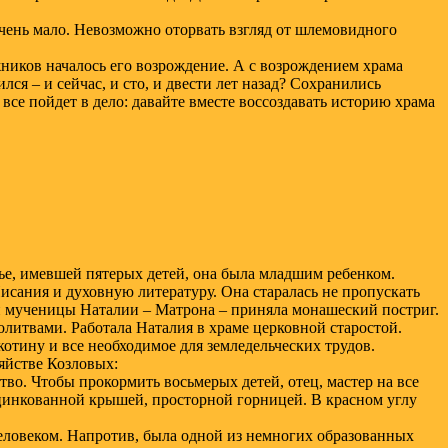
очень мало. Невозможно оторвать взгляд от шлемовидного
жников началось его возрождение. А с возрождением храма
лся – и сейчас, и сто, и двести лет назад? Сохранились
се пойдет в дело: давайте вместе воссоздавать историю храма
мье, имевшей пятерых детей, она была младшим ребенком.
сания и духовную литературу. Она старалась не пропускать
той мученицы Наталии – Матрона – приняла монашеский постриг.
олитвами. Работала Наталия в храме церковной старостой.
тину и все необходимое для земледельческих трудов.
яйстве Козловых:
ство. Чтобы прокормить восьмерых детей, отец, мастер на все
оцинкованной крышей, просторной горницей. В красном углу
еловеком. Напротив, была одной из немногих образованных