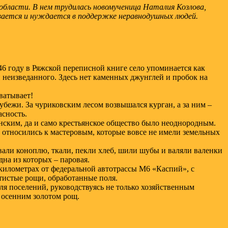
й области. В нем трудилась новомученица Наталия Козлова,
ливается и нуждается в поддержке неравнодушных людей.
46 году в Ряжской переписной книге село упоминается как
и неизведанного. Здесь нет каменных джунглей и пробок на
хватывает!
рубежи. За чуриковским лесом возвышался курган, а за ним –
асность.
нским, да и само крестьянское общество было неоднородным.
к относились к мастеровым, которые вовсе не имели земельных
али коноплю, ткали, пекли хлеб, шили шубы и валяли валенки
дна из которых – паровая.
километрах от федеральной автотрассы М6 «Каспий», с
тистые рощи, обработанные поля.
ля поселений, руководствуясь не только хозяйственным
 осенним золотом рощ.