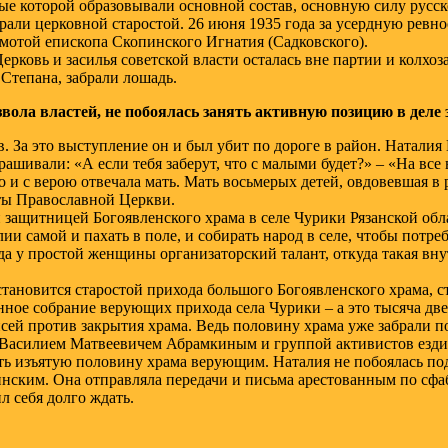
ные которой образовывали основной состав, основную силу русск
брали церковной старостой. 26 июня 1935 года за усердную рев
амотой епископа Скопинского Игнатия (Садковского).
рковь и засилья советской власти осталась вне партии и колхо
Степана, забрали лошадь.
звола властей, не побоялась занять активную позицию в де
. За это выступление он и был убит по дороге в район. Натали
рашивали: «А если тебя заберут, что с малыми будет?» – «На все
о и с верою отвечала мать. Мать восьмерых детей, овдовевшая в 
иты Православной Церкви.
 защитницей Богоявленского храма в селе Чурики Рязанской обл
и самой и пахать в поле, и собирать народ в селе, чтобы потре
да у простой женщины организаторский талант, откуда такая вну
 становится старостой прихода большого Богоявленского храма, с
нное собрание верующих прихода села Чурики – а это тысяча дв
исей против закрытия храма. Ведь половину храма уже забрали 
 Василием Матвеевичем Абрамкиным и группой активистов езди
ить изъятую половину храма верующим. Наталия не побоялась по
нским. Она отправляла передачи и письма арестованным по сф
ил себя долго ждать.