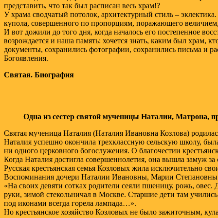
представить, что так был расписан весь храм!?
У храма сводчатый потолок, архитектурный стиль – эклектика
купола, совершенного по пропорциям, поражающего величием,
И вот дожили до того дня, когда началось его постепенное во
возрождается и наша память: хочется знать, каким был храм, кто
документы, сохранились фотографии, сохранились письма и рас
Богоявления.
Святая. Биография
Одна из сестер святой мученицы Наталии, Матрона, 
Святая мученица Наталия (Наталия Ивановна Козлова) родилась
Наталия успешно окончила трехклассную сельскую школу, была
ни одного церковного богослужения. О благочестии крестьянск
Когда Наталия достигла совершеннолетия, она вышла замуж за 
Русская крестьянская семья Козловых жила исключительно сво
Воспоминания дочери Наталии Ивановны, Марии Степановны Ос
«На своих девяти сотках родители сеяли пшеницу, рожь, овес. 
руки, зимой стекольничал в Москве. Старшие дети там учились
под иконами всегда горела лампада…».
Но крестьянское хозяйство Козловых не было зажиточным, ку