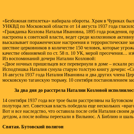
«Безбожная пятилетка» набирала обороты. Храм в Чуриках был 
УНКВД по Московской области от 14 августа 1937 года гласило
«Гражданка Козлова Наталья Ивановна, 1895 года рождения, пр
настроена к советской власти, ведет среди колхозников активн
высказывает пораженческие настроения и террористические зая
шествие церковников в количестве 150 человек, которые угро
качестве обвиняемой по ст. 58 п. 10 УК, мерой пресечения… и
Из воспоминаний дочери Наталии Козловой:
«Двое ночных пришельцев все перевернули в доме – искали ре
Исподтишка Наталия сунула старую толстую книгу дочери: «Сох
16 августа 1937 года Наталия Ивановна и два других члена 
московскую таганскую тюрьму. 10 сентября постановлением 
За два дня до расстрела Наталии Козловой исполнилос
14 сентября 1937 года все трое были расстреляны на Бутовском
полутора лет. Советская власть победила еще нескольких «враг
Вот и все наследство, что оставила после себя Наталия своим д
детдом, а после войны переехали в Вильнюс. А Библию и шаль
Святая. Бутовский полигон