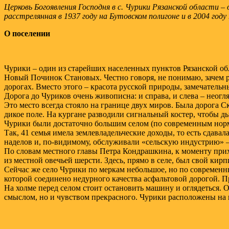
Церковь Богоявления Господня в с. Чурики Рязанской области –
расстрелянная в 1937 году на Бутовском полигоне и в 2004 го
О поселении
Чурики – один из старейших населенных пунктов Рязанской обл
Новый Починок Становых. Честно говоря, не понимаю, зачем рв
дорогах. Вместо этого – красота русской природы, замечатель
Дорога до Чуриков очень живописна: и справа, и слева – неогля
Это место всегда стояло на границе двух миров. Была дорога С
дикое поле. На кургане разводили сигнальный костер, чтобы д
Чурики были достаточно большим селом (по современным норма
Так, 41 семья имела землевладельческие доходы, то есть сдава
наделов и, по-видимому, обслуживали «сельскую индустрию» 
По словам местного главы Петра Кондрашкина, к моменту прих
из местной овечьей шерсти. Здесь, прямо в селе, был свой кир
Сейчас же село Чурики по меркам небольшое, но по современн
которой соединено недурного качества асфальтовой дорогой. 
На холме перед селом стоит остановить машину и оглядеться. 
смыслом, но и чувством прекрасного. Чурики расположены на