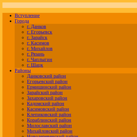
Вступление
Города
г. Данков
г. Егорьевск
г. Зарайск
г. Касимов
г. Михайлов
г. Рязань
г. Чаплыгин
г. Шацк
Районы
Данковский район
Егорьевский район
Ермишинский район
Зарайский район
Захаровский район
Кадомский район
Касимовский район
Клепиковский район
Кораблинский район
Милославский район
Михайловский район
Новодеревенский район