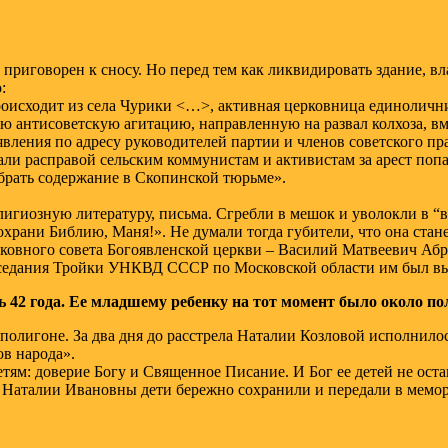
приговорен к сносу. Но перед тем как ликвидировать здание, в
:
оисходит из села Чурики <…>, активная церковница единоличниц
ую антисоветскую агитацию, направленную на развал колхоза, вм
вления по адресу руководителей партии и членов советского пр
жали расправой сельским коммунистам и активистам за арест п
збрать содержание в Скопинской тюрьме».
лигиозную литературу, письма. Сгребли в мешок и уволокли в “
рани Библию, Маня!». Не думали тогда губители, что она стане
Церковного совета Богоявленской церкви – Василий Матвеевич 
заседания Тройки УНКВД СССР по Московской области им был в
ь 42 года. Ее младшему ребенку на тот момент было около по
 полигоне. За два дня до расстрела Наталии Козловой исполнило
ов народа».
етям: доверие Богу и Священное Писание. И Бог ее детей не остав
 Наталии Ивановны дети бережно сохранили и передали в мемор