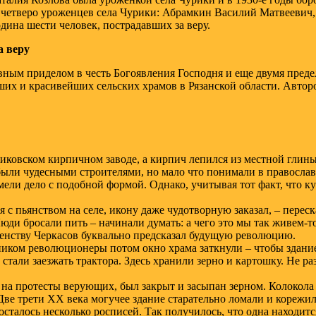
четверо уроженцев села Чурики: Абрамкин Василий Матвеевич,
ина шести человек, пострадавших за веру.
а веру
ным приделом в честь Богоявления Господня и еще двумя преде
ших и красивейших сельских храмов в Рязанской области. Автор
иковском кирпичном заводе, а кирпич лепился из местной глины,
были чудесными строителями, но мало что понимали в православн
ели дело с подобной формой. Однако, учитывая тот факт, что ку
я с пьянством на селе, икону даже чудотворную заказал, – перес
Люди бросали пить – начинали думать: а чего это мы так живем-
венству Черкасов буквально предсказал будущую революцию.
ником революционеры потом окно храма заткнули – чтобы здание
 стали заезжать трактора. Здесь хранили зерно и картошку. Не 
 на протесты верующих, был закрыт и засыпан зерном. Колокола 
ве трети ХХ века могучее здание старательно ломали и корежили
талось несколько росписей. Так получилось, что одна находитс