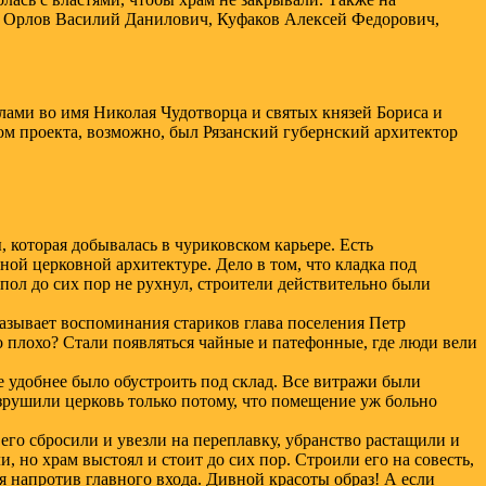
 Орлов Василий Данилович, Куфаков Алексей Федорович,
лами во имя Николая Чудотворца и святых князей Бориса и
ом проекта, возможно, был Рязанский губернский архитектор
 которая добывалась в чуриковском карьере. Есть
ой церковной архитектуре. Дело в том, что кладка под
пол до сих пор не рухнул, строители действительно были
казывает воспоминания стариков глава поселения Петр
то плохо? Стали появляться чайные и патефонные, где люди вели
 удобнее было обустроить под склад. Все витражи были
разрушили церковь только потому, что помещение уж больно
его сбросили и увезли на переплавку, убранство растащили и
, но храм выстоял и стоит до сих пор. Строили его на совесть,
я напротив главного входа. Дивной красоты образ! А если