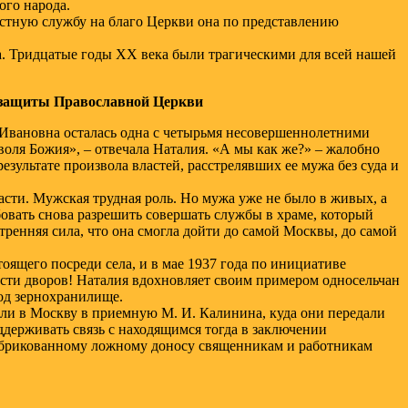
ого народа.
ностную службу на благо Церкви она по представлению
за. Тридцатые годы XX века были трагическими для всей нашей
ле защиты Православной Церкви
я Ивановна осталась одна с четырьмя несовершеннолетними
 воля Божия», – отвечала Наталия. «А мы как же?» – жалобно
результате произвола властей, расстрелявших ее мужа без суда и
асти. Мужская трудная роль. Но мужа уже не было в живых, а
бовать снова разрешить совершать службы в храме, который
тренняя сила, что она смогла дойти до самой Москвы, до самой
тоящего посреди села, и в мае 1937 года по инициативе
ести дворов! Наталия вдохновляет своим примером односельчан
под зернохранилище.
ли в Москву в приемную М. И. Калинина, куда они передали
ддерживать связь с находящимся тогда в заключении
абрикованному ложному доносу священникам и работникам