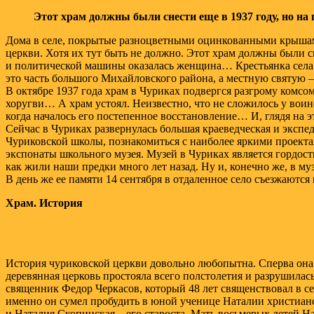
Этот храм должны были снести еще в 1937 году, но 
Дома в селе, покрытые разноцветными оцинкованными крышам
церкви. Хотя их тут быть не должно. Этот храм должны были с
и политической машины оказалась женщина… Крестьянка села Ч
это часть большого Михайловского района, а местную святую 
В октябре 1937 года храм в Чуриках подвергся разгрому комсо
хоругви… А храм устоял. Неизвестно, что не сложилось у воин
когда началось его постепенное восстановление… И, глядя на э
Сейчас в Чуриках развернулась большая краеведческая и экспе
Чуриковской школы, познакомиться с наиболее яркими проектам
экспонаты школьного музея. Музей в Чуриках является гордост
как жили наши предки много лет назад. Ну и, конечно же, в м
В день же ее памяти 14 сентября в отдаленное село съезжают
Храм. История
История чуриковской церкви довольно любопытна. Сперва она б
деревянная церковь простояла всего полстолетия и разрушилас
священник Федор Черкасов, который 48 лет священствовал в се
именно он сумел пробудить в юной ученице Наталии христианс
и Наталия Скопинская – его староста. Мать восьмерых детей На