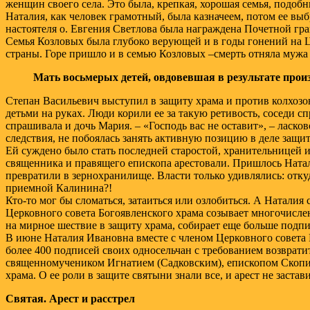
женщин своего села. Это была, крепкая, хорошая семья, подоб
Наталия, как человек грамотный, была казначеем, потом ее вы
настоятеля о. Евгения Светлова была награждена Почетной гр
Семья Козловых была глубоко верующей и в годы гонений на Це
страны. Горе пришло и в семью Козловых –смерть отняла мужа 
Мать восьмерых детей, овдовевшая в результате прои
Степан Васильевич выступил в защиту храма и против колхозов
детьми на руках. Люди корили ее за такую ретивость, соседи сп
спрашивала и дочь Мария. – «Господь вас не оставит», – ласков
следствия, не побоялась занять активную позицию в деле защ
Ей суждено было стать последней старостой, хранительницей и
священника и правящего епископа арестовали. Пришлось Натали
превратили в зернохранилище. Власти только удивлялись: отку
приемной Калинина?!
Кто-то мог бы сломаться, затаиться или озлобиться. А Наталия
Церковного совета Богоявленского храма созывает многочисле
на мирное шествие в защиту храма, собирает еще больше подп
В июне Наталия Ивановна вместе с членом Церковного совета
более 400 подписей своих односельчан с требованием возврат
священномучеником Игнатием (Садковским), епископом Скопи
храма. О ее роли в защите святыни знали все, и арест не застав
Святая. Арест и расстрел