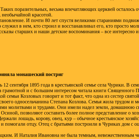
. Таких поразительных, весьма впечатляющих церквей осталось 
 необычайной красотой.
сстановление. И почти 80 лет спустя великими стараниями подви
 служил в нем, кто строил и восстанавливал его, кто просто моли
сказы старших и наши детские воспоминания – все интересно и в
приняла монашеский постриг
 12 сентября 1895 года в крестьянской семье села Чурики. В се
 грамотной и с большим интересом читала книги Священного Пи
ой семьи Козловых говорит и тот факт, что одна из сестер свя
своего односельчанина Степана Козлова. Семья жила трудом и м
ими молитвами и трудами. Они имели надел земли, домашнюю ско
иной, позволяют составить более полное представление о хоз
Держали лошадь, корову, овец, кур – обычное крестьянское хозяй
 и помогали отцу. Отец с братьями построили в Чуриках дом с 
лацким. И Наталия Ивановна не была темным, невежественным ч