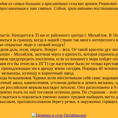
 один из самых больших и красивейших сельских храмов Рязанско
ду прославленная в лике святых. Сейчас храм активно восстанав
асти. Находится в 35 км от районного центра г. Михайлов. В 16
аться за границу, когда в нашей стране так много интересного 
ные открытые люди и свежий воздух!
дная даль, поля, овраги. Вокруг – леса. От такой красоты дух за
копин – Михайлов, засечная черта и крепость, которая охраняла 
ымом предупредить поселения, если из внешнего мира пойдет оп
м его бы отнесли к ПГТ) где население было не только крестья
ла принадлежащие им в аренду земли соседям. Порядка 40 челове
– мельницы, кузницу и кирпичный завод.
ода большевиков Чурики всем обеспечивали себя сами: выращив
пичный завод, каменоломня, угольная добыча и девять мельниц, о
ым российским меркам выглядит неплохо. Оно расположено в 9 
Приятно ехать по ней погожим осенним днем. По сторонам – золо
Оглядеться и поразиться умению наших предков выбирать места д
 высоком, противоположном берегу речки, в окружении горящих